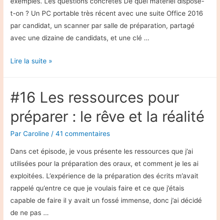
exemples. Les questions concrètes De quel matériel dispose-
t-on ? Un PC portable très récent avec une suite Office 2016
par candidat, un scanner par salle de préparation, partagé
avec une dizaine de candidats, et une clé …
#17
Lire la suite »
Oraux
:
#16 Les ressources pour
Soigner
son
préparer : le rêve et la réalité
diaporama
Par
Caroline
/
41 commentaires
Dans cet épisode, je vous présente les ressources que j’ai
utilisées pour la préparation des oraux, et comment je les ai
exploitées. L’expérience de la préparation des écrits m’avait
rappelé qu’entre ce que je voulais faire et ce que j’étais
capable de faire il y avait un fossé immense, donc j’ai décidé
de ne pas …