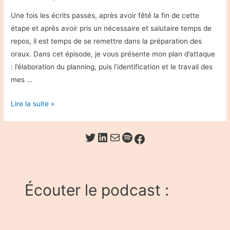
Une fois les écrits passés, après avoir fêté la fin de cette
étape et après avoir pris un nécessaire et salutaire temps de
repos, il est temps de se remettre dans la préparation des
oraux. Dans cet épisode, je vous présente mon plan d’attaque
: l’élaboration du planning, puis l’identification et le travail des
mes …
#13
Lire la suite »
Oraux
:
Twitter
LinkedIn
E-mail
Spotify
Facebook
Préparer
son
plan
d’attaque
Écouter le podcast :