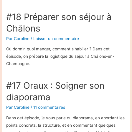
La
veille
#18 Préparer son séjour à
:
visiter
Châlons
la
Par
Caroline
/
Laisser un commentaire
bibliothèque
Où dormir, quoi manger, comment s’habiller ? Dans cet
épisode, on prépare la logistique du séjour à Châlons-en-
Champagne.
#17 Oraux : Soigner son
diaporama
Par
Caroline
/
11 commentaires
Dans cet épisode, je vous parle du diaporama, en abordant les
points concrets, la structure, et en commentant quelques