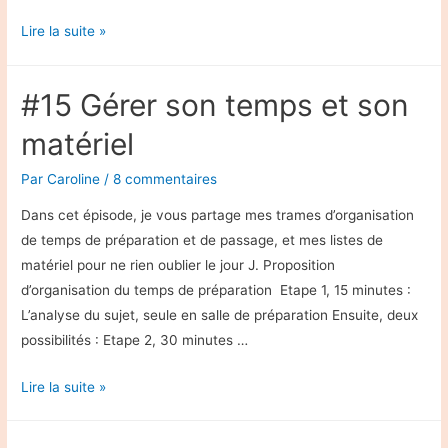
#16
Lire la suite »
Les
ressources
#15 Gérer son temps et son
pour
préparer
matériel
:
Par
Caroline
/
8 commentaires
le
rêve
Dans cet épisode, je vous partage mes trames d’organisation
et
de temps de préparation et de passage, et mes listes de
la
matériel pour ne rien oublier le jour J. Proposition
réalité
d’organisation du temps de préparation Etape 1, 15 minutes :
L’analyse du sujet, seule en salle de préparation Ensuite, deux
possibilités : Etape 2, 30 minutes …
#15
Lire la suite »
Gérer
son