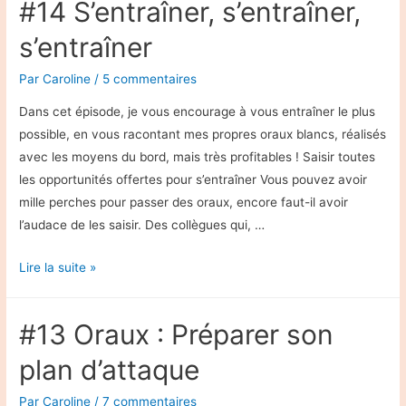
#14 S’entraîner, s’entraîner,
temps
et
s’entraîner
son
Par
Caroline
/
5 commentaires
matériel
Dans cet épisode, je vous encourage à vous entraîner le plus
possible, en vous racontant mes propres oraux blancs, réalisés
avec les moyens du bord, mais très profitables ! Saisir toutes
les opportunités offertes pour s’entraîner Vous pouvez avoir
mille perches pour passer des oraux, encore faut-il avoir
l’audace de les saisir. Des collègues qui, …
#14
Lire la suite »
S’entraîner,
s’entraîner,
#13 Oraux : Préparer son
s’entraîner
plan d’attaque
Par
Caroline
/
7 commentaires